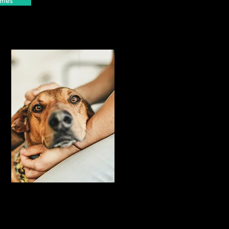
 més
Prote
ani
Rescatem, rehabilite
una llar definitiva 
situació d'aban
assessorem a les famílies 
el benestar dels se