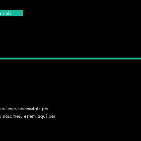
r més
es teves necessitats per
 nosaltres, estem aquí per