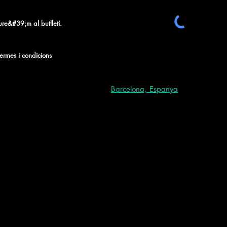
iure&#39;m al butlletí.
termes i condicions
Barcelona, Espanya
Prefereix