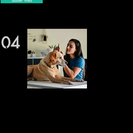
Saber més
04
cció
mal
m i busquem
a animals en
donament; i
per millorar
us animals.