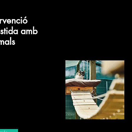
ervenció
istida amb
mals
servei busquem millorar
de vida de les persones
'amor i la motivació
 els animals desperten