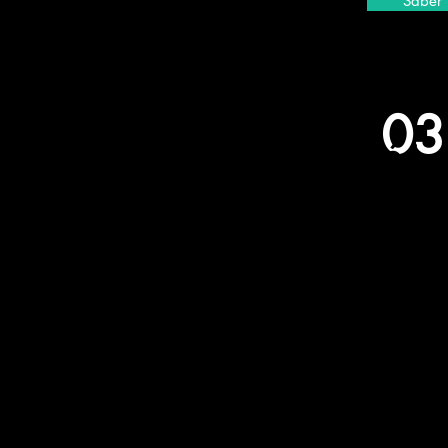
Saber
03
Formació i
conscienciació
Formem a futurs professionals de
l'àmbit social i animal, i oferim
xerrades a escoles i fires per
conscienciar sobre temàtiques
relacionades amb el medi ambient i
el benestar animal