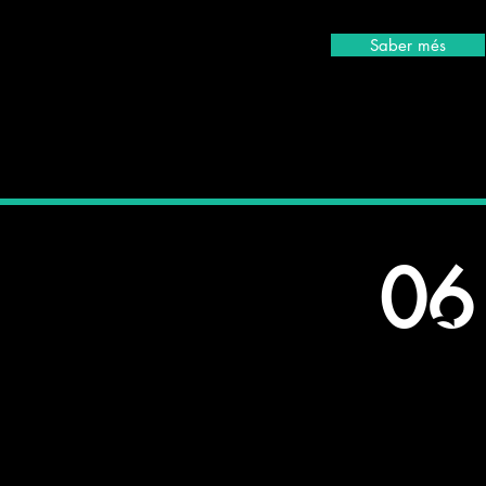
Saber més
06
Co