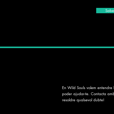
Sabe
ntacta
En Wild Souls volem entendre l
poder ajudar-te. Contacta amb
resoldre qualsevol dubte!