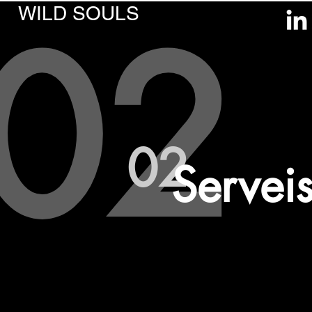
02
WILD SOULS
02
Servei