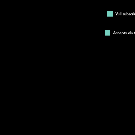
Vull subscr
Accepto els 
Enviar