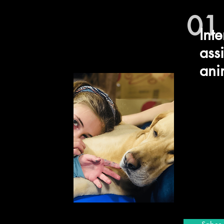
01
Int
ass
ani
Amb aquest 
la qualitat 
aprofitant l
genuïna que
en elles.