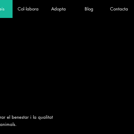
eis
Col·labora
Adopta
Blog
Contacta
ar el benestar i la qualitat
 animals.