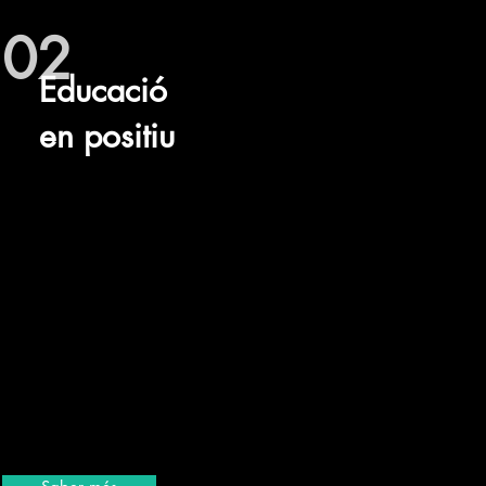
02
Educació
en positiu
Acompanyem tant a particulars com
a protectores en el seu objectiu de
millorar el benestar dels seus animals
mitjançant una educació basada en
el respecte.