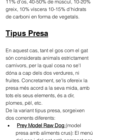
11% d'os, 40-50% de múscul, 10-20% 
greix, 10% víscera 10-15% d'hidrats 
de carboni en forma de vegetals.
Tipus Presa
En aquest cas, tant el gos com el gat 
són considerats animals estrictament 
carnívors, per la qual cosa no se'l 
dóna a cap dels dos verdures, ni 
fruites. Concretament, se'ls ofereix la 
presa més acord a la seva mida, amb 
tots els seus elements, és a dir, 
plomes, pèl, etc.
De la variant tipus presa, sorgeixen 
dos corrents diferents:
Prey Model Raw Dog
(model 
presa amb aliments crus): El menú 