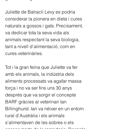
Juliette de Baïracli Levy es podria 
considerar la pionera en dieta i cures 
naturals a gossos i gats. Precisament, 
va dedicar tota la seva vida als 
animals respectant la seva biologia, 
tant a nivell d'alimentació, com en 
cures veterinàries.
Tot i la gran feina que Juliette va fer 
amb els animals, la indústria dels 
aliments processats va agafar massa 
força i no va ser fins uns 30 anys 
després que va sorgir el concepte 
BARF gràcies al veterinari Ian 
Billinghurst. Ian va néixer en un entorn 
rural d'Austràlia i els animals 
s'alimentaven de les sobres o els 