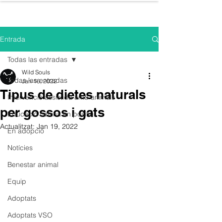
WILD SOULS
Entrada
Todas las entradas
Wild Souls
Todas las entradas
Jan 16, 2022
Tipus de dietes naturals
Intervenció assistida amb animals
per gossos i gats
Educació canina en positiu
Actualitzat:
Jan 19, 2022
En adopció
Notícies
Benestar animal
Equip
Adoptats
Adoptats VSO