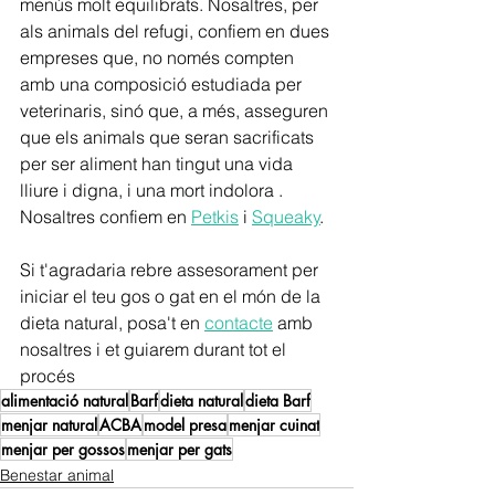
menús molt equilibrats. Nosaltres, per 
als animals del refugi, confiem en dues 
empreses que, no només compten 
amb una composició estudiada per 
veterinaris, sinó que, a més, asseguren 
que els animals que seran sacrificats 
per ser aliment han tingut una vida 
lliure i digna, i una mort indolora . 
Nosaltres confiem en
Petkis
i 
Squeaky
.
Si t'agradaria rebre assesorament per 
iniciar el teu gos o gat en el món de la 
dieta natural, posa't en 
contacte
amb 
nosaltres i et guiarem durant tot el 
procés
alimentació natural
Barf
dieta natural
dieta Barf
menjar natural
ACBA
model presa
menjar cuinat
menjar per gossos
menjar per gats
Benestar animal