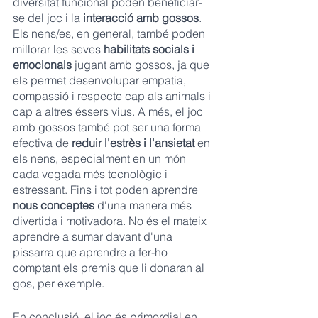
diversitat funcional poden beneficiar-
se del joc i la 
interacció amb gossos
. 
Els nens/es, en general, també poden 
millorar les seves 
habilitats socials i 
emocionals
 jugant amb gossos, ja que 
els permet desenvolupar empatia, 
compassió i respecte cap als animals i 
cap a altres éssers vius. A més, el joc 
amb gossos també pot ser una forma 
efectiva de 
reduir l'estrès i l'ansietat
 en 
els nens, especialment en un món 
cada vegada més tecnològic i 
estressant. Fins i tot poden aprendre 
nous conceptes
 d'una manera més 
divertida i motivadora. No és el mateix 
aprendre a sumar davant d'una 
pissarra que aprendre a fer-ho 
comptant els premis que li donaran al 
gos, per exemple.
En conclusió, el joc és primordial en 