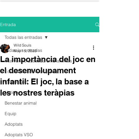
WILD SOULS
Entrada
Todas las entradas
Wild Souls
Todas las entradas
May 15, 2023
La importància del joc en
Intervenció assistida amb animals
el desenvolupament
Educació canina en positiu
infantil: El joc, la base a
En adopció
les nostres teràpias
Notícies
Benestar animal
Equip
Adoptats
Adoptats VSO