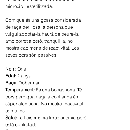
microxip i esterilitzada.
Com que és una gossa considerada 
de raça perillosa la persona que 
vulgui adoptar-la haurà de treure-la 
amb corretja però, tranquil·la, no 
mostra cap mena de reactivitat. Les 
seves pors són passives.
Nom:
 Ona
Edat:
 2 anys
Raça:
 Doberman
Temperament: 
És una bonachona. Té 
pors però quan agafa confiança és 
súper afectuosa. No mostra reactivitat 
cap a res
Salut:
 Té Leishmania tipus cutània però 
està controlada.