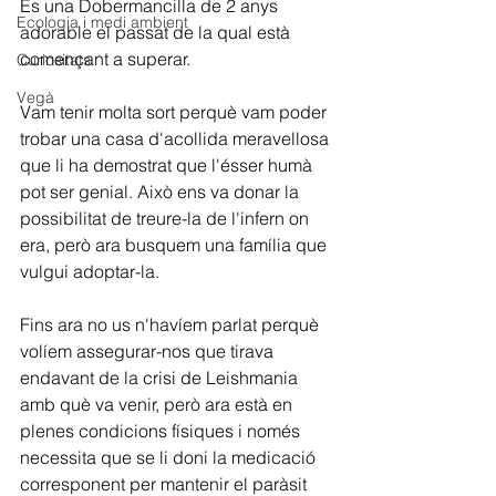
És una Dobermancilla de 2 anys 
Ecologia i medi ambient
adorable el passat de la qual està 
començant a superar.
Curiositats
Vegà
Vam tenir molta sort perquè vam poder 
trobar una casa d'acollida meravellosa 
que li ha demostrat que l'ésser humà 
pot ser genial. Això ens va donar la 
possibilitat de treure-la de l'infern on 
era, però ara busquem una família que 
vulgui adoptar-la.
Fins ara no us n'havíem parlat perquè 
volíem assegurar-nos que tirava 
endavant de la crisi de Leishmania 
amb què va venir, però ara està en 
plenes condicions físiques i només 
necessita que se li doni la medicació 
corresponent per mantenir el paràsit 