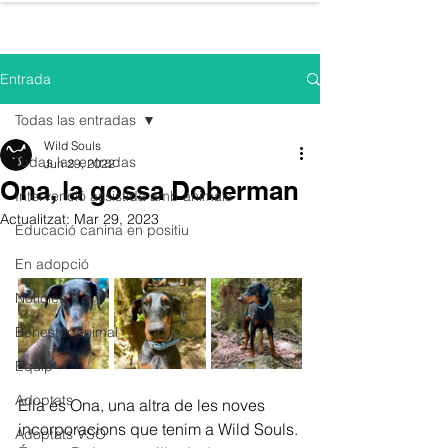
WILD SOULS
Entrada
Todas las entradas
Wild Souls
Todas las entradas
Jun 29, 2022
Ona, la gossa Doberman
Intervenció assistida amb animals
Actualitzat:
Mar 29, 2023
Educació canina en positiu
En adopció
Notícies
Benestar animal
Equip
Adoptats
Ella és Ona, una altra de les noves 
incorporacions que tenim a Wild Souls. 
Adoptats VSO