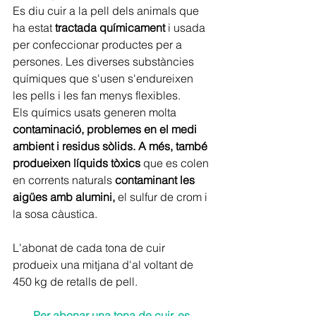
Es diu cuir a la pell dels animals que 
ha estat 
tractada químicament
 i usada 
per confeccionar productes per a 
persones. Les diverses substàncies 
químiques que s'usen s'endureixen 
les pells i les fan menys flexibles.
Els químics usats generen molta 
contaminació, problemes en el medi 
ambient i residus sòlids. A més, també 
produeixen líquids tòxics
 que es colen 
en corrents naturals 
contaminant les 
aigües amb alumini,
 el sulfur de crom i 
la sosa càustica.
L'abonat de cada tona de cuir 
produeix una mitjana d'al voltant de 
450 kg de retalls de pell.
Per abonar una tona de cuir, es 