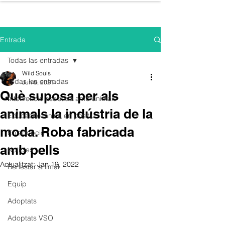
WILD SOULS
Entrada
Todas las entradas
Wild Souls
Todas las entradas
Jun 8, 2021
Què suposa per als
Intervenció assistida amb animals
animals la indústria de la
Educació canina en positiu
moda. Roba fabricada
En adopció
amb pells
Notícies
Actualitzat:
Jan 19, 2022
Benestar animal
Equip
Adoptats
Adoptats VSO