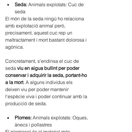
Seda: 
Animals explotats: Cuc de 
seda
El món de la seda ningú ho relaciona 
amb explotació animal però, 
precisament, aquest cuc rep un 
maltractament i mort bastant dolorosa i 
agònica.
Concretament, s'endinsa el cuc de 
seda
 viu en aigua bullint per poder 
conservar i adquirir la seda, portant-ho 
a la mort
. A alguns individus els 
deixen viu per poder mantenir 
l'espècie viva i poder continuar amb la 
producció de seda.
Plomes: 
Animals explotats: Oques, 
ànecs i pollastres
El plomissol és el material més 