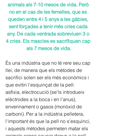
animals als 7-10 mesos de vida. Però 
no en el cas de les femelles, que es 
queden entre 4 i 5 anys a les gàbies, 
sent forçades a tenir més cries cada 
any. De cada ventrada sobreviuen 3 o 
4 cries. Els mascles es sacrifiquen cap 
als 7 mesos de vida.
És una indústria que no té rere seu cap 
llei, de manera que els mètodes de 
sacrifici solen ser els més econòmics i 
que evitin l'esquinçat de la pell: 
asfíxia, electrocució (se'ls introdueix 
elèctrodes a la boca i en l'anus), 
enverinament o gasos (monòxid de 
carboni). Per a la indústria pelletera, 
l'important és que la pell no s'esquinci, 
i aquests mètodes permeten matar els 
animals sense causar danys a la pell.